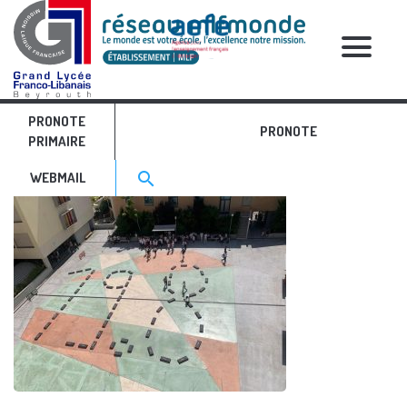
RELATIVE POSTS
PRONOTE
19.8
PRONOTE
PRIMAIRE
Search for:>
search
WEBMAIL