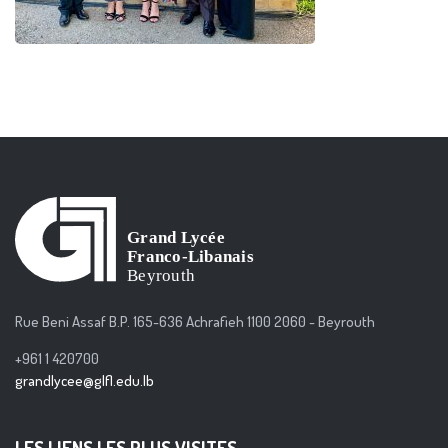
Rue Beni Assaf B.P. 165-636 Achrafieh 1100 2060 - Beyrouth
+961 1 420700
grandlycee@glfl.edu.lb
LES LIENS LES PLUS VISITES