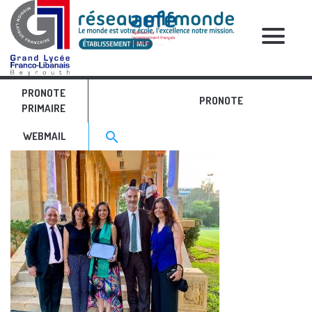
RELATIVE POSTS
PRONOTE
Parole d'ancien 2
PRONOTE
PRIMAIRE
Search for:>
search
WEBMAIL