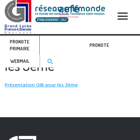
RELATIVE POSTS
PRONOTE
Présentation OIB pour
PRONOTE
PRIMAIRE
Search for:>
les 3ème
search
WEBMAIL
Présentation OIB pour les 3ème