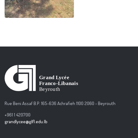
Rue Beni Assaf B.P. 165-636 Achrafieh 1100 2060 - Beyrouth
+961 1 420700
grandlycee@glfl.edu.lb