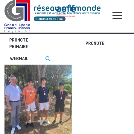
RELATIVE POSTS
PRONOTE
IMG_9436
PRONOTE
PRIMAIRE
Search for:>
search
WEBMAIL