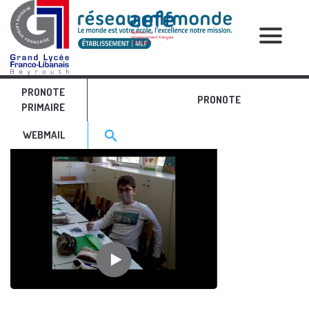
RELATIVE POSTS
PRONOTE
10
PRONOTE
PRIMAIRE
Search for:>
search
WEBMAIL