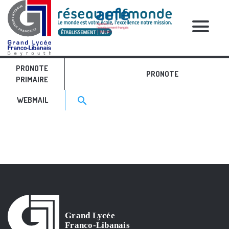
RELATIVE POSTS
PRONOTE
IMG_4478
PRONOTE
PRIMAIRE
Search for:>
search
WEBMAIL