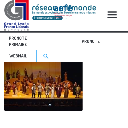
RELATIVE POSTS
PRONOTE
Image11
PRONOTE
PRIMAIRE
Search for:>
search
WEBMAIL