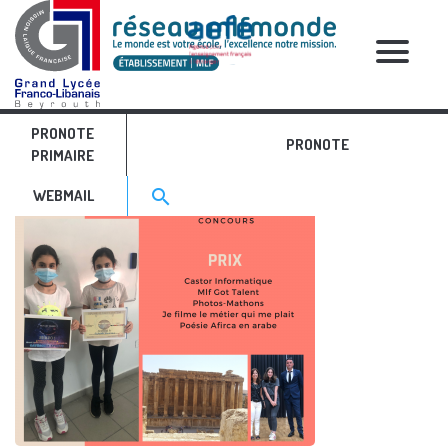
RELATIVE POSTS
PRONOTE
18
PRONOTE
PRIMAIRE
Search for:>
search
WEBMAIL