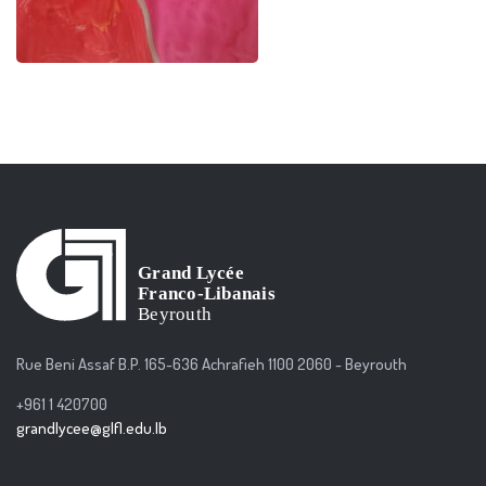
Rue Beni Assaf B.P. 165-636 Achrafieh 1100 2060 - Beyrouth
+961 1 420700
grandlycee@glfl.edu.lb