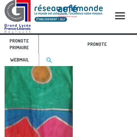
RELATIVE POSTS
PRONOTE
Etel Adnan 1
PRONOTE
PRIMAIRE
Search for:>
search
WEBMAIL