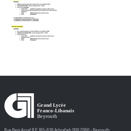
Rue Beni Assaf B.P. 165-636 Achrafieh 1100 2060 - Beyrouth