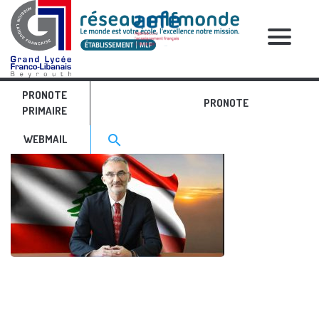
RELATIVE POSTS
PRONOTE
Capture
PRONOTE
PRIMAIRE
Search for:>
search
WEBMAIL