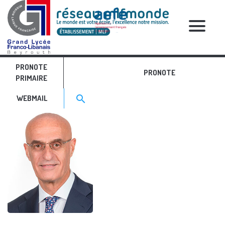
RELATIVE POSTS
PRONOTE
t10
PRONOTE
PRIMAIRE
Search for:>
search
WEBMAIL