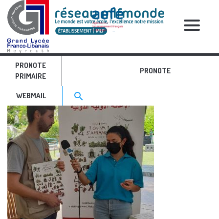
RELATIVE POSTS
PRONOTE
Festival BD 1
PRONOTE
PRIMAIRE
Search for:>
search
WEBMAIL