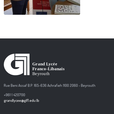
Rue Beni Assaf B.P. 165-636 Achrafieh 1100 2060 - Beyrouth
+961 1 420700
grandlycee@glfl.edu.lb