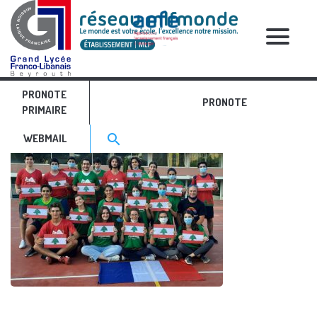
RELATIVE POSTS
PRONOTE
glfl jij 2021
PRONOTE
PRIMAIRE
Search for:>
search
WEBMAIL