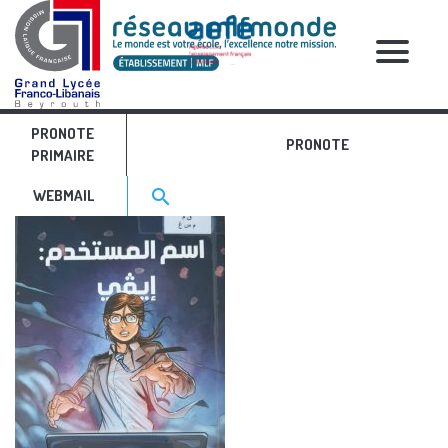
RELATIVE POSTS
PRONOTE
BDL 2
PRONOTE
PRIMAIRE
Search for:>
search
WEBMAIL