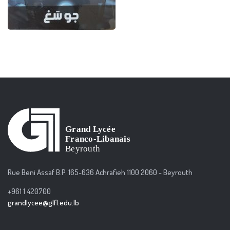
Rue Beni Assaf B.P. 165-636 Achrafieh 1100 2060 - Beyrouth
+961 1 420700
grandlycee@glfl.edu.lb