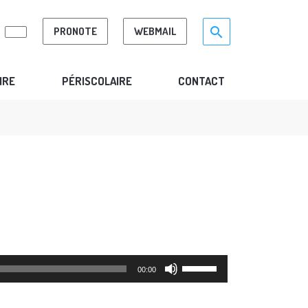
Search for:>
search
PRONOTE
WEBMAIL
IRE
PÉRISCOLAIRE
CONTACT
Use
00:00
Up/Down
Arrow
keys