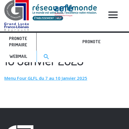
RELATIVE POSTS
PRONOTE
Menu Four GLFL du 7 au
PRONOTE
PRIMAIRE
Search for:>
10 Janvier 2025
search
WEBMAIL
Menu Four GLFL du 7 au 10 Janvier 2025