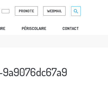
Search for:>
search
PRONOTE
WEBMAIL
IRE
PÉRISCOLAIRE
CONTACT
-9a9076dc67a9