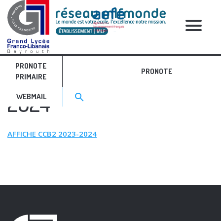
RELATIVE POSTS
PRONOTE
AFFICHE CCB2 2023-
PRONOTE
PRIMAIRE
Search for:>
2024
search
WEBMAIL
AFFICHE CCB2 2023-2024