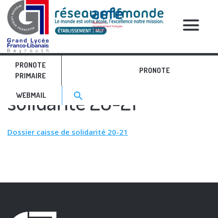
RELATIVE POSTS
PRONOTE
Dossier caisse de
PRONOTE
PRIMAIRE
Search for:>
solidarité 20-21
search
WEBMAIL
Dossier caisse de solidarité 20-21