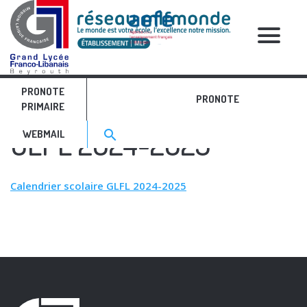
RELATIVE POSTS
PRONOTE
Calendrier scolaire
PRONOTE
PRIMAIRE
Search for:>
GLFL 2024-2025
search
WEBMAIL
Calendrier scolaire GLFL 2024-2025