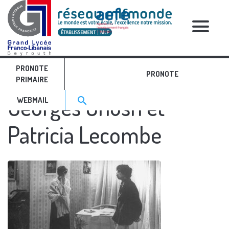
RELATIVE POSTS
PRONOTE
La Paix chez soi
PRONOTE
PRIMAIRE
Search for:>
Georges Ghosn et
search
WEBMAIL
Patricia Lecombe