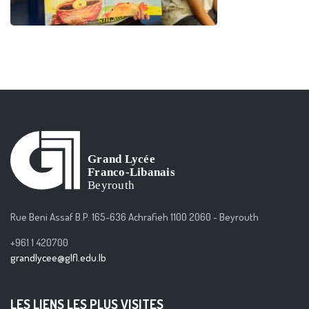
Rue Beni Assaf B.P. 165-636 Achrafieh 1100 2060 - Beyrouth
+961 1 420700
grandlycee@glfl.edu.lb
LES LIENS LES PLUS VISITES