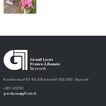
Rue Beni Assaf B.P. 165-636 Achrafieh 1100 2060 - Beyrouth
+961 1 420700
grandlycee@glfl.edu.lb