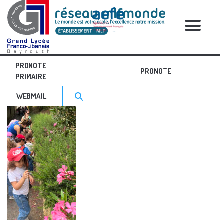
RELATIVE POSTS
PRONOTE
Image7
PRONOTE
PRIMAIRE
Search for:>
search
WEBMAIL