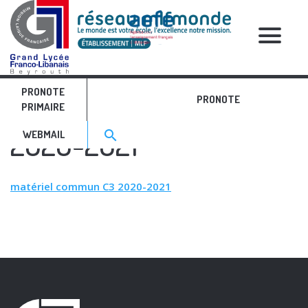
RELATIVE POSTS
PRONOTE
matériel commun C3
PRONOTE
PRIMAIRE
Search for:>
2020-2021
search
WEBMAIL
matériel commun C3 2020-2021