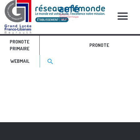
RELATIVE POSTS
PRONOTE
flogo
PRONOTE
PRIMAIRE
Search for:>
search
WEBMAIL