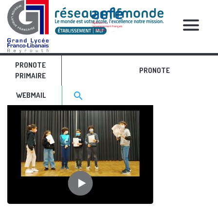
RELATIVE POSTS
PRONOTE
11
PRONOTE
PRIMAIRE
Search for:>
search
WEBMAIL