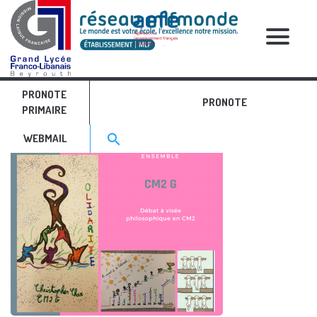
RELATIVE POSTS
PRONOTE
14
PRONOTE
PRIMAIRE
Search for:>
search
WEBMAIL