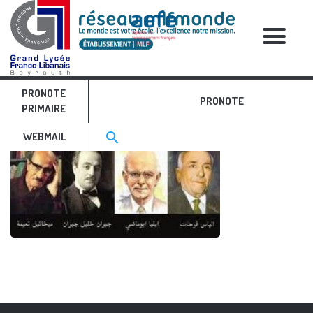
RELATIVE POSTS
PRONOTE
Image19
PRONOTE
PRIMAIRE
Search for:>
search
WEBMAIL