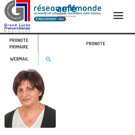
RELATIVE POSTS
PRONOTE
t12
PRONOTE
PRIMAIRE
Search for:>
search
WEBMAIL