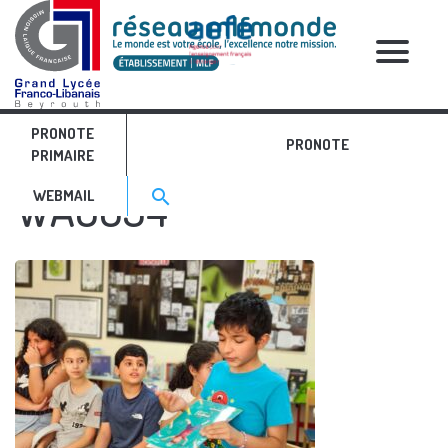
RELATIVE POSTS
PRONOTE
IMG-20240531-
PRONOTE
PRIMAIRE
Search for:>
WA0034
search
WEBMAIL