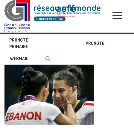
RELATIVE POSTS
PRONOTE
A. Paoli 2
PRONOTE
PRIMAIRE
Search for:>
search
WEBMAIL