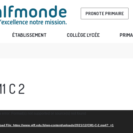
PRONOTE PRIMAIRE
ÉTABLISSEMENT
COLLÈGE LYCÉE
PRIMA
1 C 2
 error: Format(s) not supported or source(s) not found
ad File: https://www.glfl.edu.lb/wp-content/uploads/2021/12/CM1-C-2.mp4?_=1