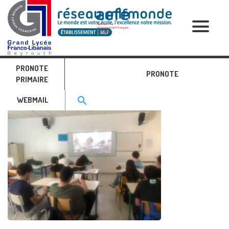
RELATIVE POSTS
PRONOTE
Ar Ang 3
PRONOTE
PRIMAIRE
Search for:>
search
WEBMAIL