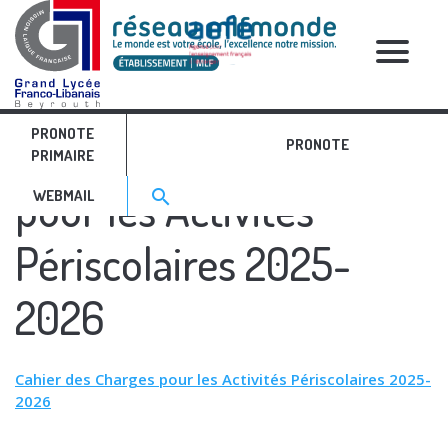
RELATIVE POSTS
PRONOTE
Cahier des Charges
PRONOTE
PRIMAIRE
Search for:>
pour les Activités
search
WEBMAIL
Périscolaires 2025-
2026
Cahier des Charges pour les Activités Périscolaires 2025-
2026