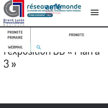
RELATIVE POSTS
PRONOTE
Visite guidée de
PRONOTE
PRIMAIRE
Search for:>
l'exposition BD « Plan à
search
WEBMAIL
3 »