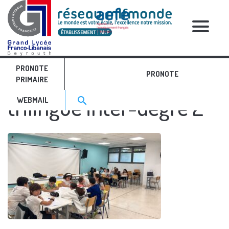
RELATIVE POSTS
PRONOTE
Projet d’écriture
PRONOTE
PRIMAIRE
Search for:>
trilingue inter-degré 2
search
WEBMAIL