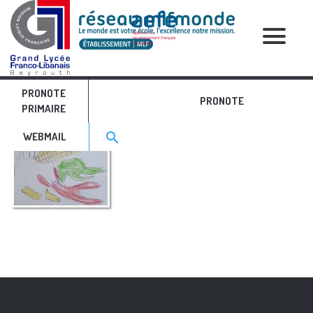
RELATIVE POSTS
PRONOTE
anglais 1
PRONOTE
PRIMAIRE
Search for:>
search
WEBMAIL