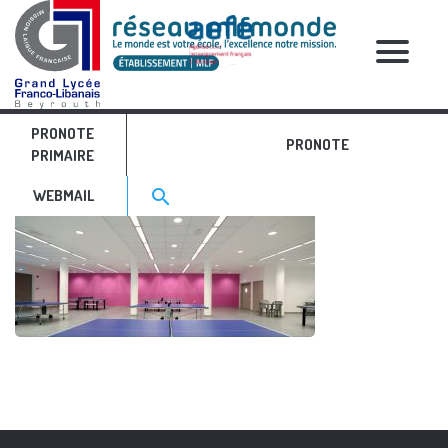
RELATIVE POSTS
PRONOTE
sl-1
PRONOTE
PRIMAIRE
Search for:>
search
WEBMAIL