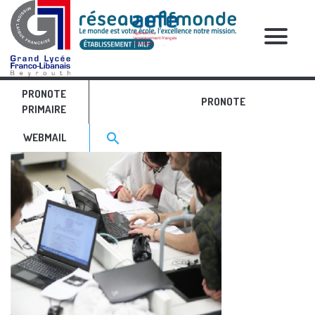
RELATIVE POSTS
PRONOTE
numerique 1
PRONOTE
PRIMAIRE
Search for:>
search
WEBMAIL