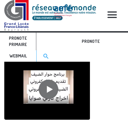
RELATIVE POSTS
PRONOTE
6
PRONOTE
PRIMAIRE
Search for:>
search
WEBMAIL