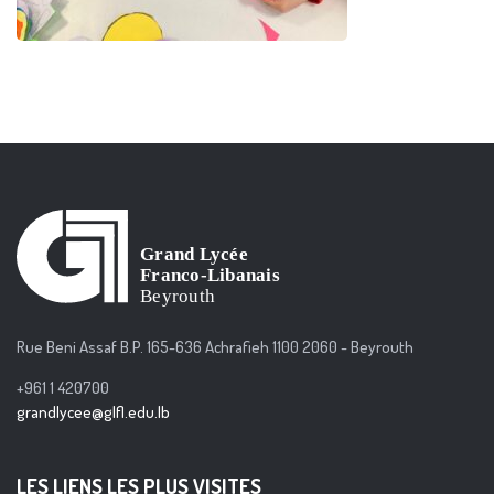
Rue Beni Assaf B.P. 165-636 Achrafieh 1100 2060 - Beyrouth
+961 1 420700
grandlycee@glfl.edu.lb
LES LIENS LES PLUS VISITES