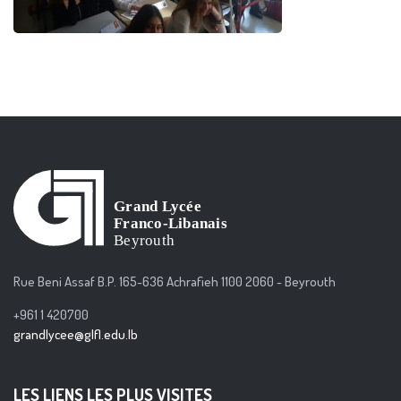
Rue Beni Assaf B.P. 165-636 Achrafieh 1100 2060 - Beyrouth
+961 1 420700
grandlycee@glfl.edu.lb
LES LIENS LES PLUS VISITES