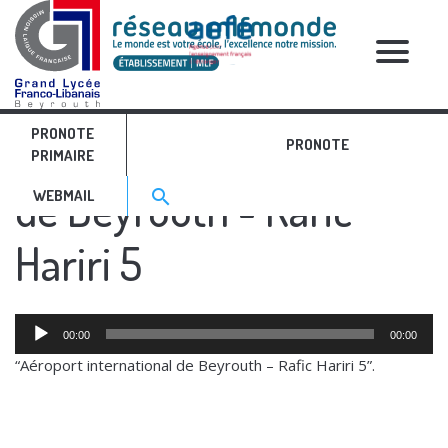
RELATIVE POSTS
PRONOTE
Aéroport international
PRONOTE
PRIMAIRE
Search for:>
de Beyrouth - Rafic
search
WEBMAIL
Hariri 5
Audio
00:00
00:00
Player
“Aéroport international de Beyrouth – Rafic Hariri 5”.