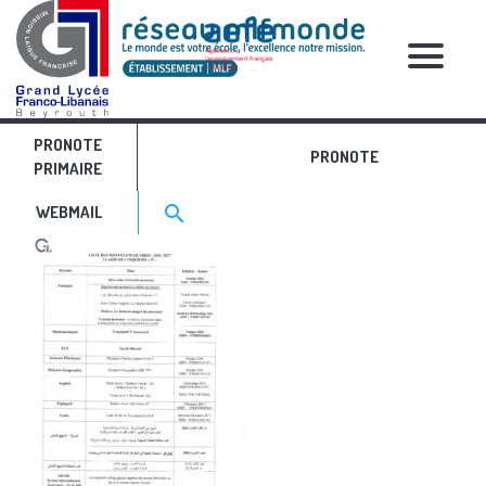
RELATIVE POSTS
PRONOTE
Manuels 5ème
PRONOTE
PRIMAIRE
Search for:>
search
WEBMAIL