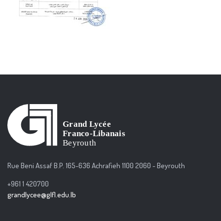
Rue Beni Assaf B.P. 165-636 Achrafieh 1100 2060 - Beyrouth
+961 1 420700
grandlycee@glfl.edu.lb