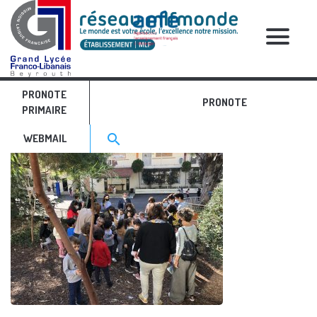
RELATIVE POSTS
PRONOTE
IMG_4460
PRONOTE
PRIMAIRE
Search for:>
search
WEBMAIL