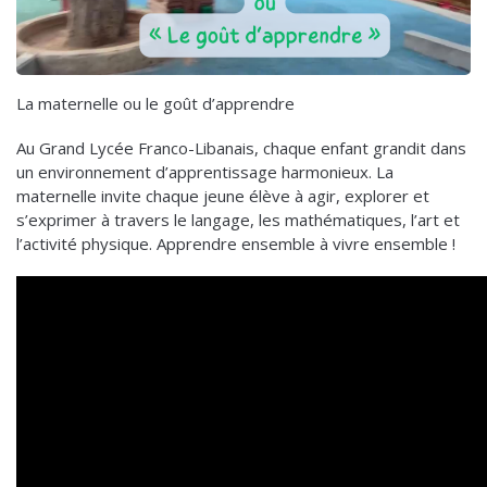
La maternelle ou le goût d’apprendre
Au Grand Lycée Franco-Libanais, chaque enfant grandit dans
un environnement d’apprentissage harmonieux. La
maternelle invite chaque jeune élève à agir, explorer et
s’exprimer à travers le langage, les mathématiques, l’art et
l’activité physique. Apprendre ensemble à vivre ensemble !