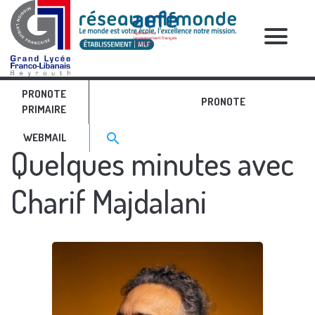
GLFL
RELATIVE POSTS
PRONOTE
PRONOTE
PRIMAIRE
Search for:>
search
WEBMAIL
Quelques minutes avec
Charif Majdalani