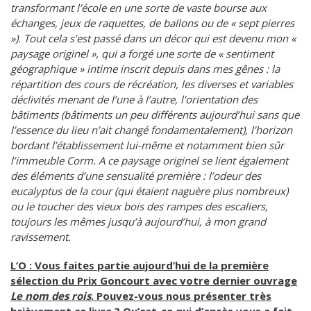
transformant l’école en une sorte de vaste bourse aux
échanges, jeux de raquettes, de ballons ou de « sept pierres
»). Tout cela s’est passé dans un décor qui est devenu mon «
paysage originel », qui a forgé une sorte de « sentiment
géographique » intime inscrit depuis dans mes gênes : la
répartition des cours de récréation, les diverses et variables
déclivités menant de l’une à l’autre, l’orientation des
bâtiments (bâtiments un peu différents aujourd’hui sans que
l’essence du lieu n’ait changé fondamentalement), l’horizon
bordant l’établissement lui-même et notamment bien sûr
l’immeuble Corm. A ce paysage originel se lient également
des éléments d’une sensualité première : l’odeur des
eucalyptus de la cour (qui étaient naguère plus nombreux)
ou le toucher des vieux bois des rampes des escaliers,
toujours les mêmes jusqu’à aujourd’hui, à mon grand
ravissement.
L’O : Vous faites partie aujourd’hui de la première
sélection du Prix Goncourt avec votre dernier ouvrage
Le nom des rois
. Pouvez-vous nous présenter très
brièvement ce livre ? Qu’est-ce qui d’après vous a fait