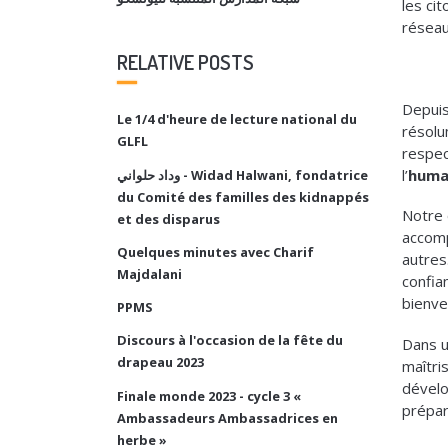
les ci
réseau
RELATIVE POSTS
Depuis
Le 1/4 d'heure de lecture national du
résolu
GLFL
respect
l’
huma
وداد حلواني - Widad Halwani, fondatrice
du Comité des familles des kidnappés
Notre 
et des disparus
accomp
Quelques minutes avec Charif
autres
Majdalani
confia
bienvei
PPMS
Discours à l'occasion de la fête du
Dans u
drapeau 2023
maîtri
dévelo
Finale monde 2023 - cycle 3 «
prépar
Ambassadeurs Ambassadrices en
herbe »