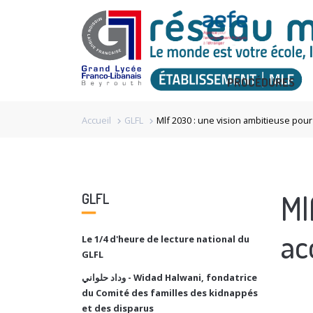
PROCÉDURES
Accueil
GLFL
Mlf 2030 : une vision ambitieuse po
chevron_right
chevron_right
Ml
GLFL
ac
Le 1/4 d'heure de lecture national du
GLFL
وداد حلواني - Widad Halwani, fondatrice
du Comité des familles des kidnappés
et des disparus