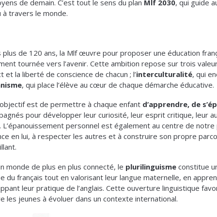
toyens de demain. C’est tout le sens du plan
Mlf 2030
, qui guide 
 à travers le monde.
 plus de 120 ans, la Mlf œuvre pour proposer une éducation franç
ment tournée vers l’avenir. Cette ambition repose sur trois valeu
 et la liberté de conscience de chacun ; l’
interculturalité
, qui e
nisme
, qui place l’élève au cœur de chaque démarche éducative.
objectif est de permettre à chaque enfant
d’apprendre, de s’ép
agnés pour développer leur curiosité, leur esprit critique, leur 
. L’épanouissement personnel est également au centre de notre 
nce en lui, à respecter les autres et à construire son propre pa
llant.
n monde de plus en plus connecté, le
plurilinguisme
constitue un
se du français tout en valorisant leur langue maternelle, en appren
ppant leur pratique de l’anglais. Cette ouverture linguistique fav
e les jeunes à évoluer dans un contexte international.