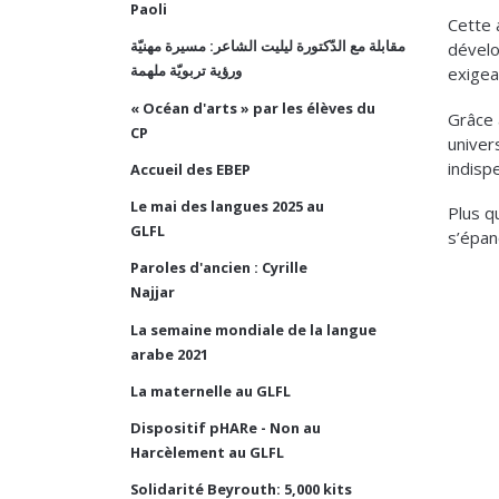
Paoli
Cette 
مقابلة مع الدّكتورة ليليت الشاعر: مسيرة مهنيّة
dévelo
ورؤية تربويّة ملهمة
exigean
« Océan d'arts » par les élèves du
Grâce 
CP
univer
indisp
Accueil des EBEP
Le mai des langues 2025 au
Plus q
GLFL
s’épan
Paroles d'ancien : Cyrille
Najjar
La semaine mondiale de la langue
arabe 2021
La maternelle au GLFL
Dispositif pHARe - Non au
Harcèlement au GLFL
Solidarité Beyrouth: 5,000 kits