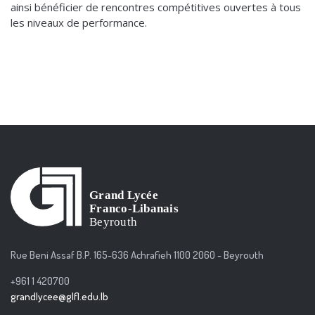
ainsi bénéficier de rencontres compétitives ouvertes à tous
les niveaux de performance.
Rue Beni Assaf B.P. 165-636 Achrafieh 1100 2060 - Beyrouth
+961 1 420700
grandlycee@glfl.edu.lb